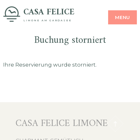
Skip
CASA FELICE
MENU
to
LIMONE AM GARDASEE
content
Buchung storniert
Ihre Reservierung wurde storniert.
CASA FELICE LIMONE