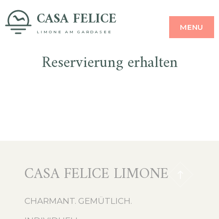
Skip
CASA FELICE
MENU
to
LIMONE AM GARDASEE
content
Reservierung erhalten
CASA FELICE LIMONE
CHARMANT. GEMÜTLICH.